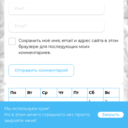
Сохранить моё имя, email и адрес сайта в этом
браузере для последующих моих
комментариев.
Пн
Вт
Ср
Чт
Пт
Сб
Вс
1
2
Мы используем куки!
3
4
5
6
7
8
9
Но в этом ничего страшного нет, просто
Закрыть
10
11
12
13
14
15
16
закройте меня!