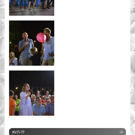
#УЛ-17
16