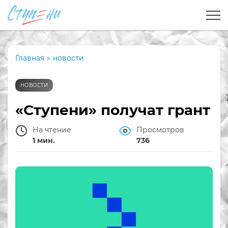
Главная
»
новости
НОВОСТИ
«Ступени» получат грант
На чтение
Просмотров
1 мин.
736