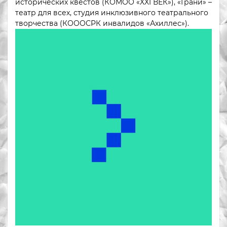
исторических квестов (КОМОО «XXI ВЕК»), «Грани» –
театр для всех, студия инклюзивного театрального
творчества (КОООСРК инвалидов «Ахиллес»).