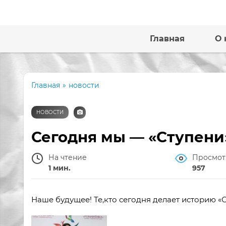
Главная
О 
Главная
»
новости
НОВОСТИ
Сегодня мы — «Ступени»
На чтение
Просмот
1 мин.
957
Наше будущее! Те,кто сегодня делает историю «С