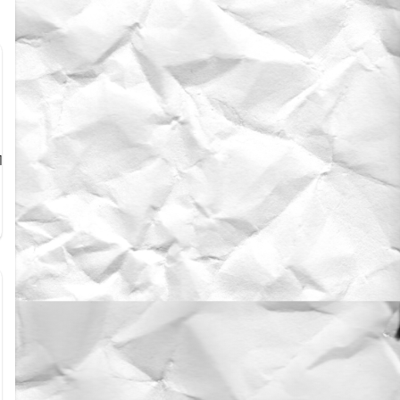
73,13172,13167,13168,13169,13170,13171,13166,13165,13164,13163,13162,131