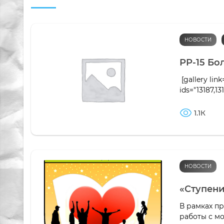
НОВОСТИ
РР-15 Бо
[gallery link=
ids="13187,131
1.1К
НОВОСТИ
«Ступени
В рамках п
работы с м