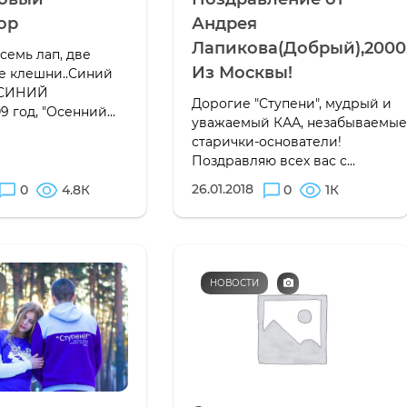
ор
Андрея
Лапикова(Добрый),2000
6895,26896,26897,26898,26899,26900,26901,26902,26903,26904,2
восемь лап, две
Из Москвы!
е клешни..Синий
о СИНИЙ
Дорогие "Ступени", мудрый и
09 год, "Осенний...
уважаемый КАА, незабываемы
старички-основатели!
Поздравляю всех вас с...
26.01.2018
0
4.8К
0
1К
НОВОСТИ