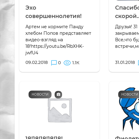
Эхо
Спасибо
совершеннолетия!
скорой…
Артем не кормите Панду
Друзья! 31
хлебом Попов представляет
закрываем
видео-взгляд на
Все,что бу
18!https://youtu.be/RbXHK-
встречи,м
jwfU4
09.02.2018
31.01.2018
0
1.1К
НОВОСТИ
НОВОСТИ
18!18!18!18!18!
Фиолет