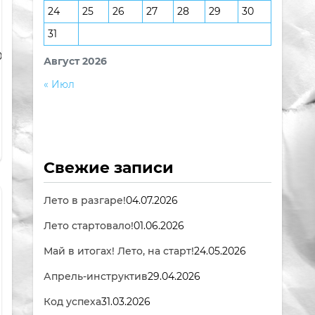
24
25
26
27
28
29
30
31
Фотостатус")[gallery link="file"
067,27068,27069,27070,27071,27072,27073,27074,27075,27076,270
Август 2026
« Июл
Свежие записи
Лето в разгаре!
04.07.2026
Лето стартовало!
01.06.2026
Май в итогах! Лето, на старт!
24.05.2026
Апрель-инструктив
29.04.2026
Код успеха
31.03.2026