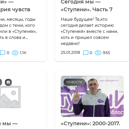
ни» —
Сегодня мы —
рия чувств
«Ступени». Часть 7
ни, месяцы, годы
Наше будущее! Те,кто
дом с теми, кого
сегодня делает историю
ли в «Ступенях»,
«Ступеней» вместе с нами,
ь в слова и...
хоть и пришел совсем
недавно!
25.01.2018
0
1.1К
0
955
НОВОСТИ
я мы —
«Ступени»: 2000-2017.