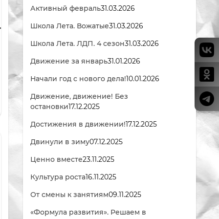
Активный февраль
31.03.2026
.
Школа Лета. Вожатые
31.03.2026
6905,26906,26907,26908,26909,26910,26911,26912,26913,26914,2
Школа Лета. ЛДП. 4 сезон
31.03.2026
Движение за январь
31.01.2026
е
Начали год с нового дела!
10.01.2026
Движение, движение! Без
остановки
17.12.2025
Достижения в движении!
17.12.2025
Двинули в зиму
07.12.2025
Ценно вместе
23.11.2025
Культура роста
16.11.2025
От смены к занятиям
09.11.2025
«Формула развития». Решаем в