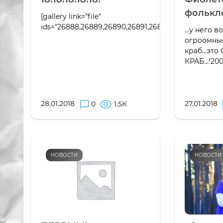
фолькл
[gallery link="file"
ids="26888,26889,26890,26891,26892,26893,26894,2
...у него 
огроомны
краб...эт
КРАБ...!20
28.01.2018
27.01.2018
0
1.5К
НОВОСТИ
НОВОСТИ