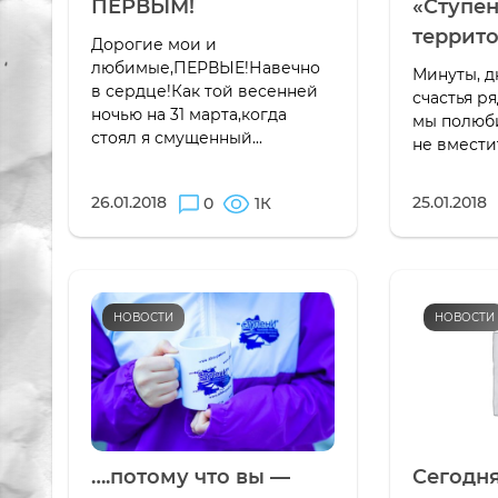
ПЕРВЫМ!
«Ступе
террито
Дорогие мои и
любимые,ПЕРВЫЕ!Навечно
Минуты, д
в сердце!Как той весенней
счастья ря
ночью на 31 марта,когда
мы полюби
стоял я смущенный...
не вместит
26.01.2018
25.01.2018
0
1К
НОВОСТИ
НОВОСТИ
….потому что вы —
Сегодн