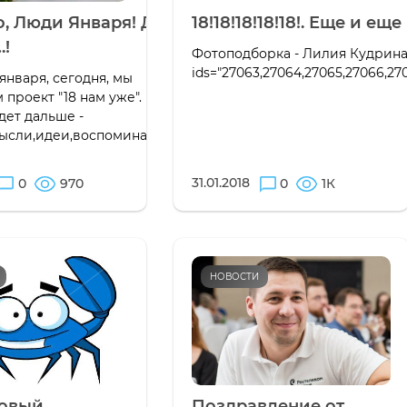
, Люди Января! До
18!18!18!18!18!. Еще и еще
!
Фотоподборка - Лилия Кудрина ("
ids="27063,27064,27065,27066,27
 января, сегодня, мы
 проект "18 нам уже".
дет дальше -
ысли,идеи,воспоминания-...
31.01.2018
0
970
0
1К
НОВОСТИ
овый
Поздравление от