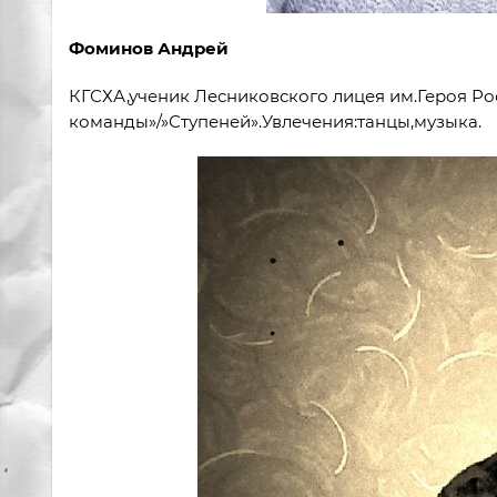
Фоминов Андрей
КГСХА,ученик Лесниковского лицея им.Героя Ро
команды»/»Ступеней».Увлечения:танцы,музыка.