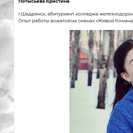
Потысьева Кристина
г.Шадринск, абитуриент колледжа железнодоро
Опыт работы вожатой:на сменах «Живой Команды»/