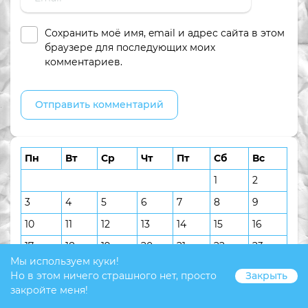
Сохранить моё имя, email и адрес сайта в этом
браузере для последующих моих
комментариев.
Пн
Вт
Ср
Чт
Пт
Сб
Вс
1
2
3
4
5
6
7
8
9
10
11
12
13
14
15
16
17
18
19
20
21
22
23
Мы используем куки!
24
25
26
27
28
29
30
Но в этом ничего страшного нет, просто
Закрыть
31
закройте меня!