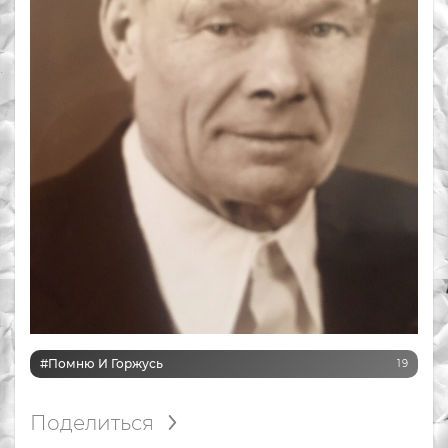
#Помню И Горжусь
19
Поделиться