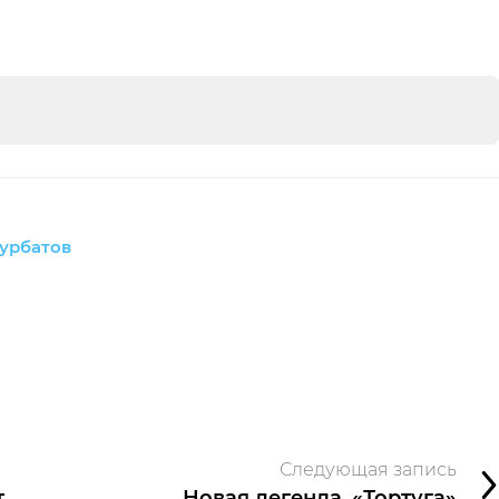
урбатов
Следующая запись
т…
Новая легенда. «Тортуга»