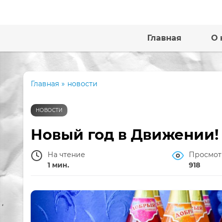
Главная
О 
Главная
»
новости
НОВОСТИ
Новый год в Движении!
На чтение
Просмот
1 мин.
918