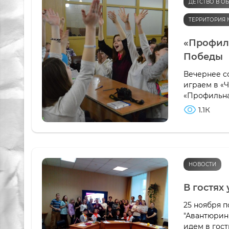
ДЕТСТВО В О
ТЕРРИТОРИЯ 
«Профиль
Победы
Вечернее с
играем в «Ч
«Профильна
1.1К
НОВОСТИ
В гостях
25 ноября 
"Авантюрин"
идем в гос