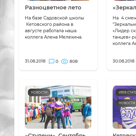
Разноцветное лето
«Зеркал
На базе Садовской школы
На 4 сме
Кетовского района в
"Зеркальн
августе работала наша
«Лидер ск
коллега Алена Мелехина.
танцев» р
коллега Ан
31.08.2018
30.08.2018
0
808
НОВОСТИ
ИВ18 СТА
НОВОСТИ
«Ступени». Сентябрь.
Кетовс