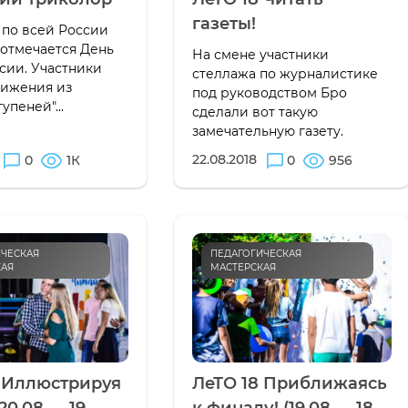
газеты!
а по всей России
отмечается День
На смене участники
сии. Участники
стеллажа по журналистике
вижения из
под руководством Бро
пеней"...
сделали вот такую
замечательную газету.
22.08.2018
0
1К
0
956
ЧЕСКАЯ
ПЕДАГОГИЧЕСКАЯ
КАЯ
МАСТЕРСКАЯ
8 Иллюстрируя
ЛеТО 18 Приближаясь