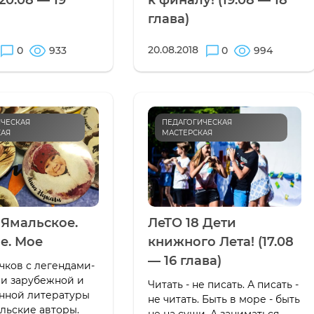
20.08 — 19
к финалу! (19.08 — 18
глава)
20.08.2018
0
933
0
994
ЧЕСКАЯ
ПЕДАГОГИЧЕСКАЯ
КАЯ
МАСТЕРСКАЯ
 Ямальское.
ЛеТО 18 Дети
е. Мое
книжного Лета! (17.08
— 16 глава)
чков с легендами-
и зарубежной и
Читать - не писать. А писать -
нной литературы
не читать. Быть в море - быть
альские авторы.
не на суши. А заниматься