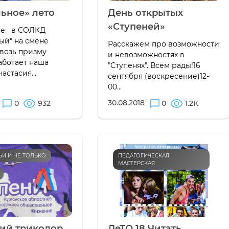
ьное» лето
День открытых
«Ступеней»
не в СОЛКД
ый" на смене
Расскажем про возможности
возь призму
и невозможностях в
аботает наша
"Ступенях". Всем рады!16
астасия...
сентября (воскресение)12-
00...
30.08.2018
0
932
0
1.2К
ТЬИ И НЕ ТОЛЬКО
ПЕДАГОГИЧЕСКАЯ
МАСТЕРСКАЯ
кий триколор
ЛеТО 18 Читать