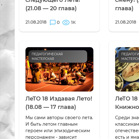
следующего Лета!
смену! (
(21.08 — 20 глава)
глава)
21.08.2018
21.08.2018
0
1К
ПЕДАГОГИЧЕСКАЯ
ПЕДАГОГИ
МАСТЕРСКАЯ
МАСТЕРС
ЛеТО 18 Издавая Лето!
ЛеТО 18
(18.08 — 17 глава)
Книжно
Мы сами авторы своего лета.
Среди зна
И быть летом главным
классикам
героем или эпизодическим
отечестве
персонажем - зависит
есть и ям