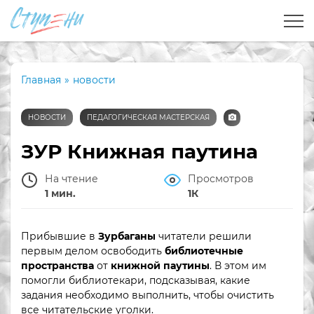
Главная
»
новости
НОВОСТИ
ПЕДАГОГИЧЕСКАЯ МАСТЕРСКАЯ
ЗУР Книжная паутина
На чтение
Просмотров
1 мин.
1К
Прибывшие в
Зурбаганы
читатели решили
первым делом освободить
библиотечные
пространства
от
книжной паутины
. В этом им
помогли библиотекари, подсказывая, какие
задания необходимо выполнить, чтобы очистить
все читательские уголки.