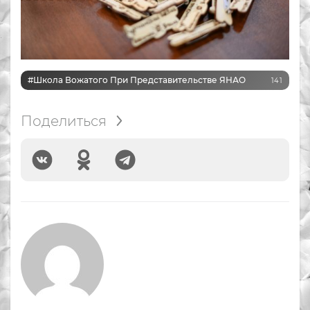
#Школа Вожатого При Представительстве ЯНАО
141
Поделиться