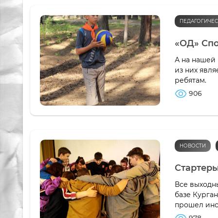
ПЕДАГОГИЧЕС
«ОД» Спо
А на нашей
из них явля
ребятам.
906
НОВОСТИ
Стартеры
Все выходн
базе Курга
прошел инст