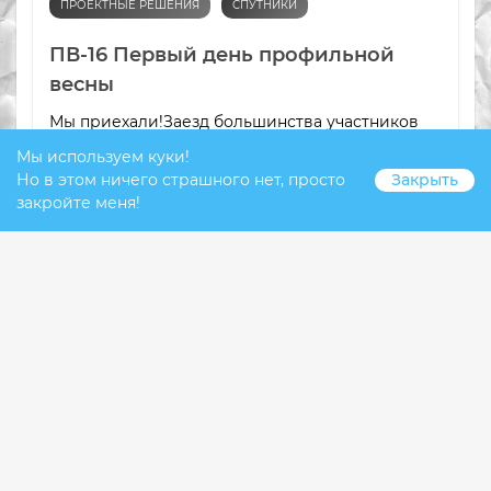
ПРОЕКТНЫЕ РЕШЕНИЯ
СПУТНИКИ
ПВ-16 Первый день профильной
весны
Мы приехали!Заезд большинства участников
прошел до обеда. Около 200 ребят стали
Мы используем куки!
участниками нашего проекта. После
Но в этом ничего страшного нет, просто
Закрыть
обязательного медицинского осмотра и
закройте меня!
расселения стартовала насыщенная работа в
мастерских...
1.4К