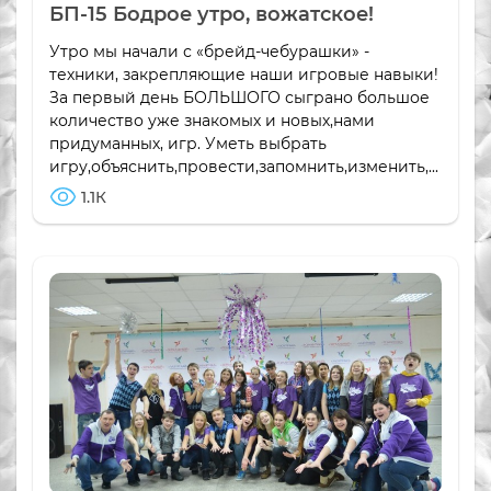
БП-15 Бодрое утро, вожатское!
Утро мы начали с «брейд-чебурашки» -
техники, закрепляющие наши игровые навыки!
За первый день БОЛЬШОГО сыграно большое
количество уже знакомых и новых,нами
придуманных, игр. Уметь выбрать
игру,объяснить,провести,запомнить,изменить,...
1.1К