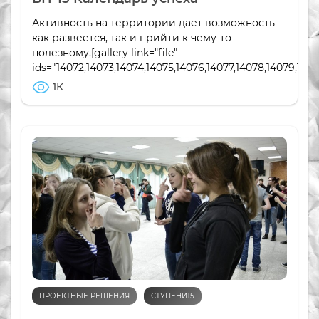
Активность на территории дает возможность
как развеется, так и прийти к чему-то
полезному.[gallery link="file"
ids="14072,14073,14074,14075,14076,14077,14078,14079,140
1К
ПРОЕКТНЫЕ РЕШЕНИЯ
СТУПЕНИ15