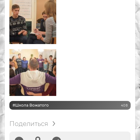
#Школа Вожатого
408
Поделиться