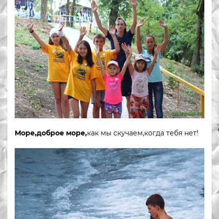
Море,доброе море,
как мы скучаем,когда тебя нет!