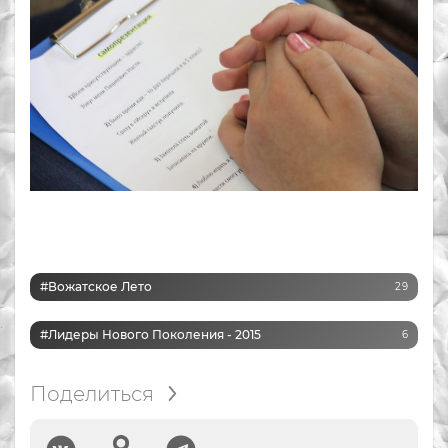
#вожатское Лето
29
#Лидеры Нового Поколения - 2015
6
Поделиться