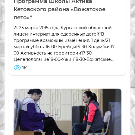
Программа Школы Актива
Кетовского района «Вожатское
лето»*
21-23 марта 2015 года,Курганский областной
лицей-интернат для одаренных детей*В
программе возможны изменения. 1 день/21
марта/суббота16-00-Брейды16-30-Колумбия17-
00-Активность на территории17-30-
Целепологание18-00-Ужин18-30-Вожатские...
1К