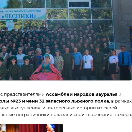
 с представителями
Ассамблеи народов Зауралья
и
лы №23 имени 32 запасного лыжного полка
, в рамках
ные выступления, и интересные истории из своей
ши юные пограничники показали свои творческие номера.