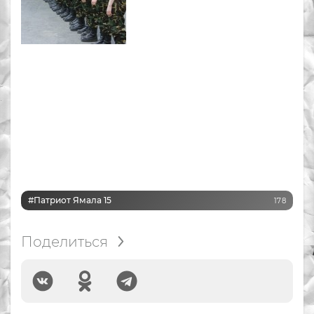
#Патриот Ямала 15
178
Поделиться