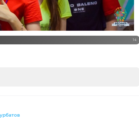
14
урбатов