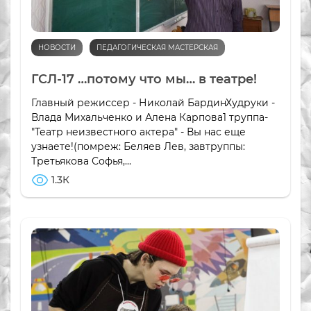
НОВОСТИ
ПЕДАГОГИЧЕСКАЯ МАСТЕРСКАЯ
ГСЛ-17 …потому что мы… в театре!
Главный режиссер - Николай БардинХудруки -
Влада Михальченко и Алена Карпова1 труппа-
"Театр неизвестного актера" - Вы нас еще
узнаете!(помреж: Беляев Лев, завтруппы:
Третьякова Софья,...
1.3К