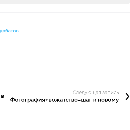
урбатов
Следующая запись
 в
Фотография+вожатство=шаг к новому