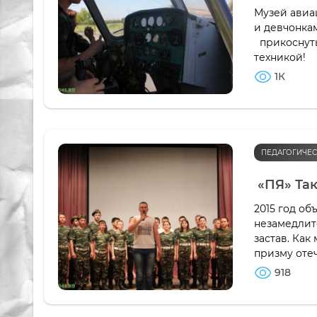
Музей авиа
и девчонка
прикоснуть
техникой!
1К
ПЕДАГОГИЧЕС
«ПЯ» Так
2015 год об
незамедлит
застав. Как
призму оте
918