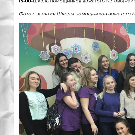
15-00-
Школа помощников вожатого Кетово(Рай
Фото с занятия Школы помощников вожатого К