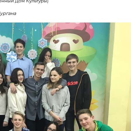
онный Дом Культуры)
ургана