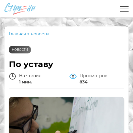
Главная
»
новости
НОВОСТИ
По уставу
На чтение
Просмотров
1 мин.
834