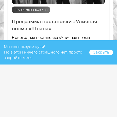
ПРОЕКТНЫЕ РЕШЕНИЯ
Программа постановки «Уличная
поэма «Шпана»
Новогодняя постановка «Уличная поэма
«Шпана» Уличная поэма «Шпана» повествует о
Мы используем куки!
жизни дворовой шпаны с городских окраин.
Но в этом ничего страшного нет, просто
Закрыть
Время действия – 19…-е годы. Поэма включает
закройте меня!
пять историй из жизни Улицы.
1.5К