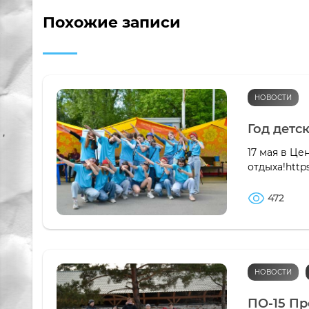
Похожие записи
НОВОСТИ
Год детс
17 мая в Це
отдыха!http
472
НОВОСТИ
ПО-15 П