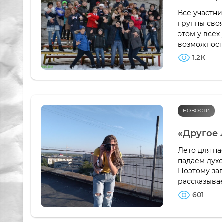
Все участн
группы сво
этом у всех
возможность
1.2К
НОВОСТИ
«Другое 
Лето для на
падаем духо
Поэтому за
рассказываем
601