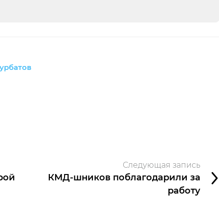
урбатов
Следующая запись
рой
КМД-шников поблагодарили за
работу