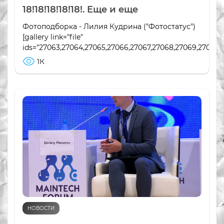
18!18!18!18!18!. Еще и еще
Фотоподборка - Лилия Кудрина ("Фотостатус")
[gallery link="file"
ids="27063,27064,27065,27066,27067,27068,27069,27070,2
1К
НОВОСТИ