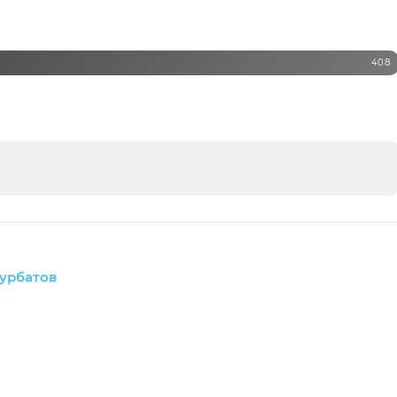
408
урбатов