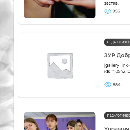
застав.
956
ПЕДАГОГИЧЕС
ЗУР Добр
[gallery link=
ids="10542,1
884
ПЕДАГОГИЧЕС
Упражня