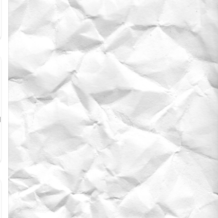
10555,10556,10557,10558,10559,10560,10561,10562,10563,10564"]