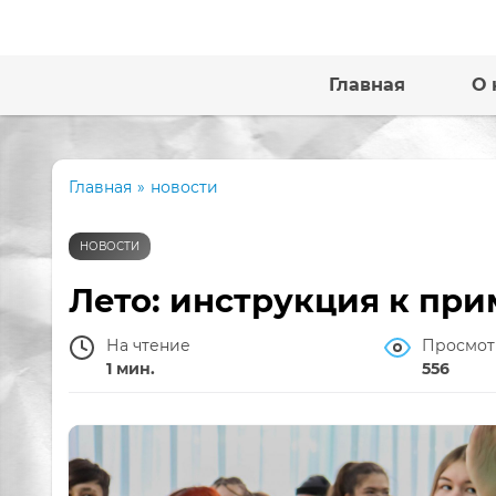
Главная
О 
Главная
»
новости
НОВОСТИ
Лето: инструкция к при
На чтение
Просмот
1 мин.
556