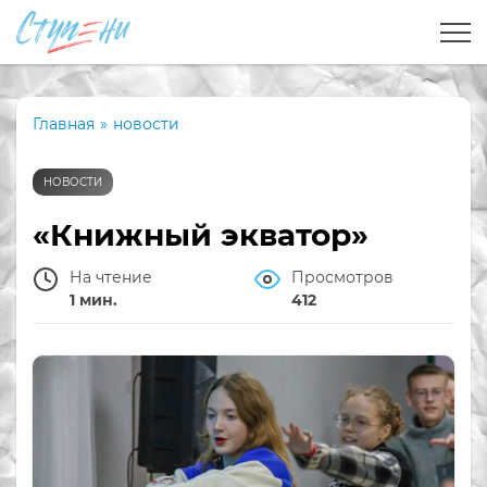
Главная
»
новости
НОВОСТИ
«Книжный экватор»
На чтение
Просмотров
1 мин.
412