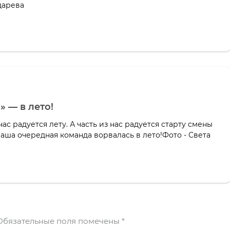
дарева
 — в лето!
ас радуется лету. А часть из нас радуется старту смены
аша очередная команда ворвалась в лето!Фото - Света
бязательные поля помечены
*