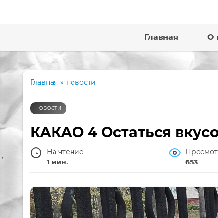
Главная
О 
Главная
»
новости
НОВОСТИ
КАКАО 4 Остаться вкус
На чтение
Просмот
1 мин.
653