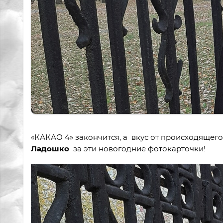
«КАКАО 4» закончится, а вкус от происходящего
Ладошко
за эти новогодние фотокарточки!