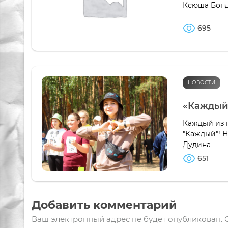
Ксюша Бон
695
НОВОСТИ
«Каждый»
Каждый из н
"Каждый"! Н
Дудина
651
Добавить комментарий
Ваш электронный адрес не будет опубликован.
О