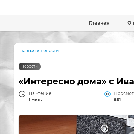
Главная
О 
Главная
»
новости
НОВОСТИ
«Интересно дома» с И
На чтение
Просмот
1 мин.
581