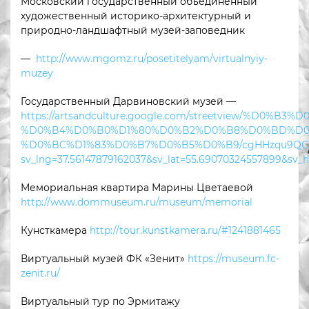
Московский государственный объединенный
художественный историко-архитектурный и
природно-ландшафтный музей-заповедник
—
http://www.mgomz.ru/posetitelyam/virtualnyiy-
muzey
Государственный Дарвиновский музей —
https://artsandculture.google.com/streetview/
%D0%B4%D0%B0%D1%80%D0%B2%D0%B8%D0%BD%D0
%D0%BC%D1%83%D0%B7%D0%B5%D0%B9/cgHHzqu9QC
sv_lng=37.56147879162037&sv_lat=55.69070324557899&sv
Мемориальная квартира Марины Цветаевой
http://www.dommuseum.ru/museum/memorial
Кунсткамера
http://tour.kunstkamera.ru/#1241881465
Виртуальный музей ФК «Зенит»
https://museum.fc-
zenit.ru/
Виртуальный тур по Эрмитажу