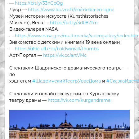
—
https://bit.ly/33nCpQg
Лувр —
https://www.louvre.fr/en/media-en-ligne
Музей истории искусств (Kunsthistorisches
Museum), Вена —
https://bit.ly/3d08Zfm
Видео-галерея NASA
—
https://www.nasa.gov/multimedia/videogallery/index.htm
Знакомство с детскими книгами 19 века онлайн
—
https://ufdc.ufl.edu/baldwin/all/thumbs
Арт-Портал —
https://vk.cc/artVMc
Спектакли Шадринского драматического театра —
по
хэштегам
#ШадринскийТеатрУвасДома
и
#СказкаИдётВ
Спектакли и онлайн экскурсии по Курганскому
театру драмы —
https://vk.com/kurgandrama