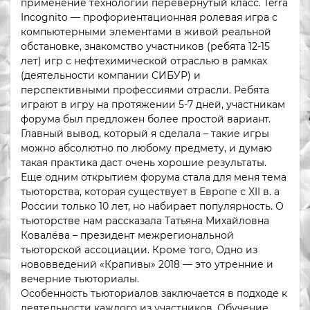
применение технологии перевернутый класс. Terra
Incognito — профориентационная ролевая игра с
компьютерными элементами в живой реальной
обстановке, знакомство участников (ребята 12-15
лет) игр с нефтехимической отраслью в рамках
(деятельности компании СИБУР) и
перспективными профессиями отрасли. Ребята
играют в игру на протяжении 5-7 дней, участникам
форума был предложен более простой вариант.
Главный вывод, который я сделала – такие игры
можно абсолютно по любому предмету, и думаю
такая практика даст очень хорошие результаты.
Еще одним открытием форума стала для меня тема
тьюторства, которая существует в Европе с XII в. а
России только 10 лет, но набирает популярность. О
тьюторстве нам рассказала Татьяна Михайловна
Ковалёва – президент межрегиональной
тьюторской ассоциации. Кроме того, Одно из
нововведений «Крапивы» 2018 — это утренние и
вечерние тьюториалы.
Особенность тьюториалов заключается в подходе к
деятельности каждого из участников. Обучение