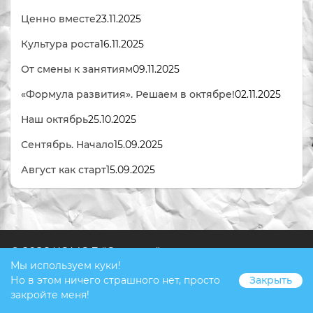
Ценно вместе
23.11.2025
Культура роста
16.11.2025
От смены к занятиям
09.11.2025
«Формула развития». Решаем в октябре!
02.11.2025
Наш октябрь
25.10.2025
Сентябрь. Начало
15.09.2025
Август как старт
15.09.2025
© 2026 КОМОД "Ступени"
Мы используем куки!
Но в этом ничего страшного нет, просто
Закрыть
закройте меня!