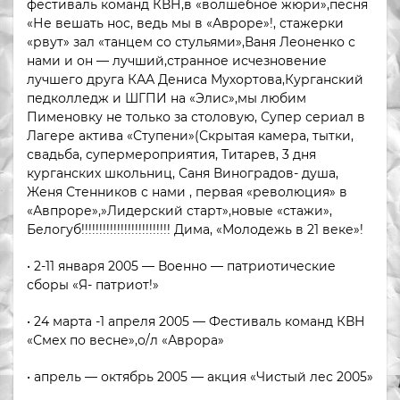
фестиваль команд КВН,в «волшебное жюри»,песня
«Не вешать нос, ведь мы в «Авроре»!, стажерки
«рвут» зал «танцем со стульями»,Ваня Леоненко с
нами и он — лучший,странное исчезновение
лучшего друга КАА Дениса Мухортова,Курганский
педколледж и ШГПИ на «Элис»,мы любим
Пименовку не только за столовую, Супер сериал в
Лагере актива «Ступени»(Скрытая камера, тытки,
свадьба, супермероприятия, Титарев, 3 дня
курганских школьниц, Саня Виноградов- душа,
Женя Стенников с нами , первая «революция» в
«Авпроре»,»Лидерский старт»,новые «стажи»,
Белогуб!!!!!!!!!!!!!!!!!!!!!!!!! Дима, «Молодежь в 21 веке»!
• 2-11 января 2005 — Военно — патриотические
сборы «Я- патриот!»
• 24 марта -1 апреля 2005 — Фестиваль команд КВН
«Смех по весне»,о/л «Аврора»
• апрель — октябрь 2005 — акция «Чистый лес 2005»