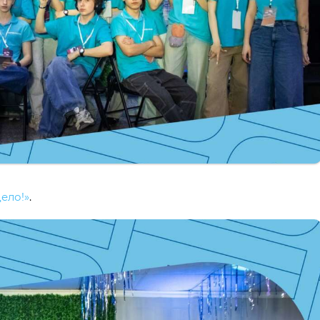
ело!»
.