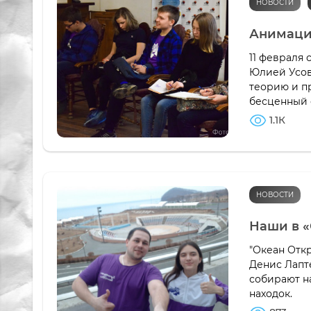
НОВОСТИ
Анимаци
11 февраля
Юлией Усов
теорию и пр
бесценный о
1.1К
НОВОСТИ
Наши в 
"Океан Откр
Денис Лапте
собирают н
находок.