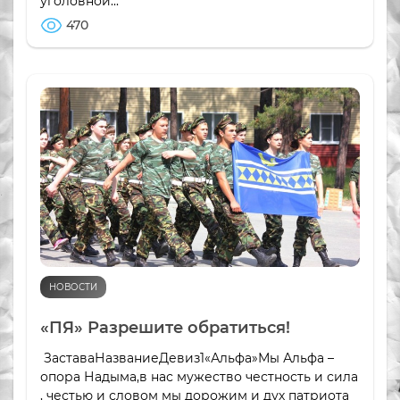
уголовной...
470
НОВОСТИ
«ПЯ» Разрешите обратиться!
ЗаставаНазваниеДевиз1«Альфа»Мы Альфа –
опора Надыма,в нас мужество честность и сила
, честью и словом мы дорожим и дух патриота