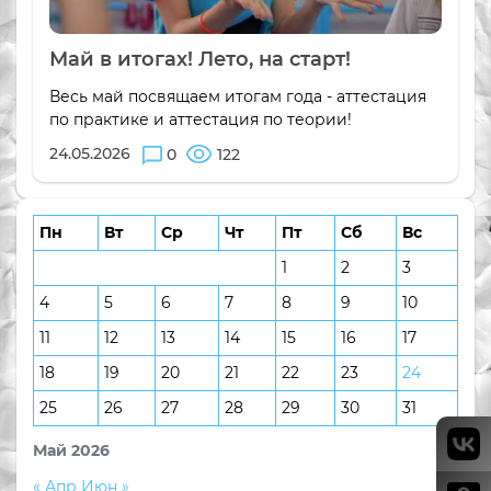
Май в итогах! Лето, на старт!
Весь май посвящаем итогам года - аттестация
по практике и аттестация по теории!
24.05.2026
0
122
Пн
Вт
Ср
Чт
Пт
Сб
Вс
1
2
3
4
5
6
7
8
9
10
11
12
13
14
15
16
17
18
19
20
21
22
23
24
25
26
27
28
29
30
31
Май 2026
« Апр
Июн »