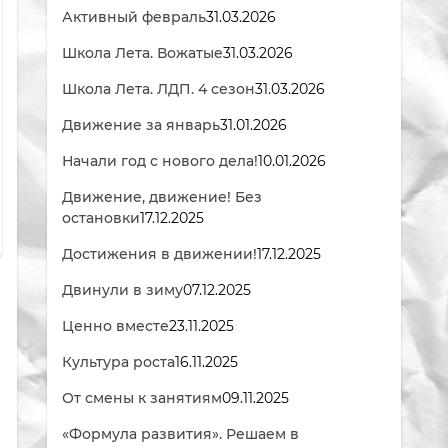
Активный февраль
31.03.2026
Школа Лета. Вожатые
31.03.2026
Школа Лета. ЛДП. 4 сезон
31.03.2026
Движение за январь
31.01.2026
Начали год с нового дела!
10.01.2026
Движение, движение! Без
остановки
17.12.2025
Достижения в движении!
17.12.2025
Двинули в зиму
07.12.2025
Ценно вместе
23.11.2025
Культура роста
16.11.2025
От смены к занятиям
09.11.2025
«Формула развития». Решаем в