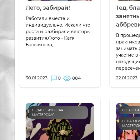
Лето, забирай!
Тед, бла
занятн
Работали вместе и
аббрев
индивидуально. Искали что
роста и разбирали векторы
В прошед
развития.Фото - Катя
практико
Башкинова,...
занимать 
участие в
находящих
пересечен
30.01.2023
22.01.2023
0
884
ПЕДАГОГИЧЕСКАЯ
НОВОСТИ
МАСТЕРСКАЯ
ПЕДАГОГИ
МАСТЕРС