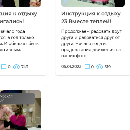
ция к отдыху
Инструкция к отдыху
игались!
23 Вместе теплей!
начало года
Продолжаем радовать друг
ся, а год только
друга и радоваться друг от
я. И обещает быть
друга. Начало года и
активным.
продолжение движения на
наших фото!
05.01.2023
0
743
0
519
ЧЕСКАЯ
КАЯ