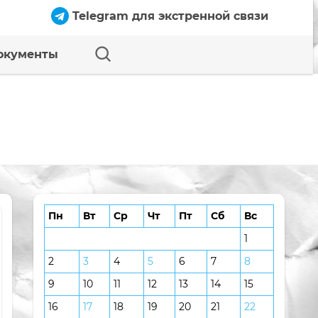
Telegram для экстренной связи
окументы
Пн
Вт
Ср
Чт
Пт
Сб
Вс
1
2
3
4
5
6
7
8
9
10
11
12
13
14
15
16
17
18
19
20
21
22