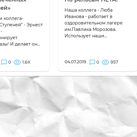
ней»
Наша коллега - Люба
Иванова - работает в
и коллега-
оздоровительном лагере
"Ступеней" - Эрнест
им.Павлика Морозова.
-
Использует наши...
онирует
азы! И делает он...
04.07.2019
0
1.6К
0
957