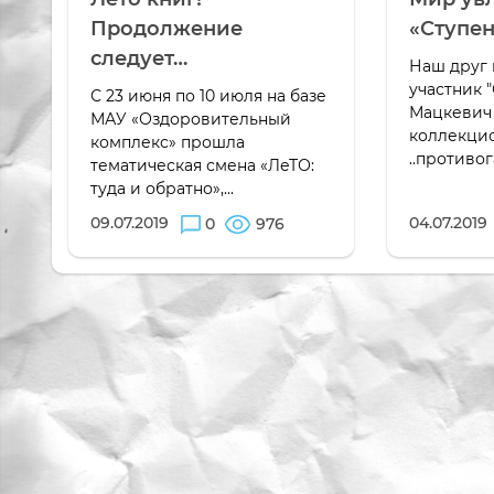
Продолжение
«Ступе
следует…
Наш друг 
участник 
С 23 июня по 10 июля на базе
Мацкевич 
МАУ «Оздоровительный
коллекци
комплекс» прошла
..противог
тематическая смена «ЛеТО:
туда и обратно»,...
09.07.2019
04.07.2019
0
976