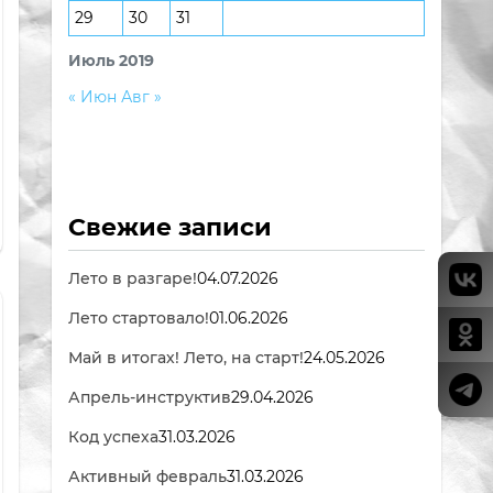
29
30
31
Июль 2019
« Июн
Авг »
Свежие записи
Лето в разгаре!
04.07.2026
Лето стартовало!
01.06.2026
Май в итогах! Лето, на старт!
24.05.2026
Апрель-инструктив
29.04.2026
Код успеха
31.03.2026
Активный февраль
31.03.2026