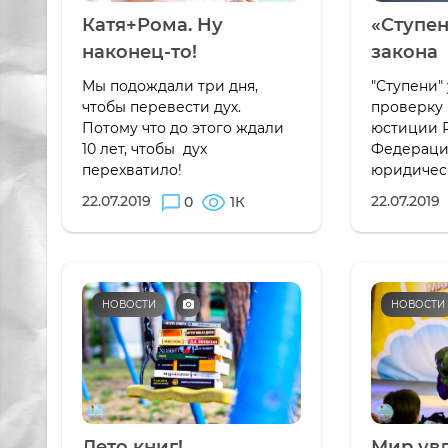
Катя+Рома. Ну
«Ступен
наконец-то!
закона
Мы подождали три дня,
"Ступени"
чтобы перевести дух.
проверку
Потому что до этого ждали
юстиции 
10 лет, чтобы дух
Федераци
перехватило!
юридичес
22.07.2019
22.07.2019
0
1К
НОВОСТИ
НОВОСТИ
Лето книг!
Мир ув