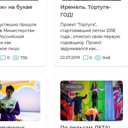
и» на букве
Иремель. Тортуге-
ГОД!
 успешно прошли
Проект "Тортуга",
 в Министерстве
стартовавший летом 2018
Российской
года , отметил свою первую
и как
годовщину. Проект
кое лицо.
задумывался как...
22.07.2019
0
736
0
948
НОВОСТИ
леченных
По рельсам ЛЕТА!